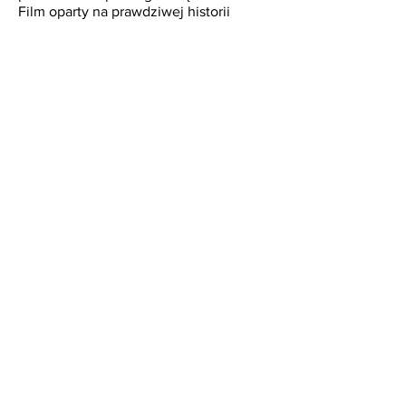
Film oparty na prawdziwej historii
jednej z najbardziej niezwykłych
ucieczek z czasów ziemnej wojny.
PREMIERA
27
marca 2020
Tytuł oryginalny:
Ballon
Reżyseria:
Michael Herbig
Produkcja:
Niemcy
Wersja:
napisy
Czas trwania:
1
25
min