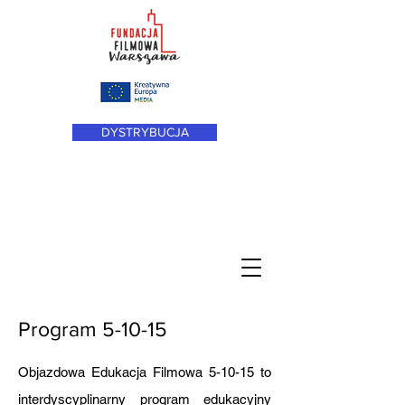
Fundacja Filmowa
DYSTRYBUCJA
Warszawa
z siedzibą we wsi
Kozłówka
Program 5-10-15
Objazdowa Edukacja Filmowa 5-10-15 to
interdyscyplinarny program edukacyjny